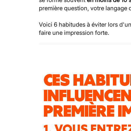
se forme souvent
en moins de 10
première question, votre langage 
Voici 6 habitudes à éviter lors d'
faire une impression forte.
CES HABIT
INFLUENCE
PREMIÈRE 
1. VOUS ENTRE