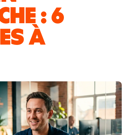
HE : 6
ES À