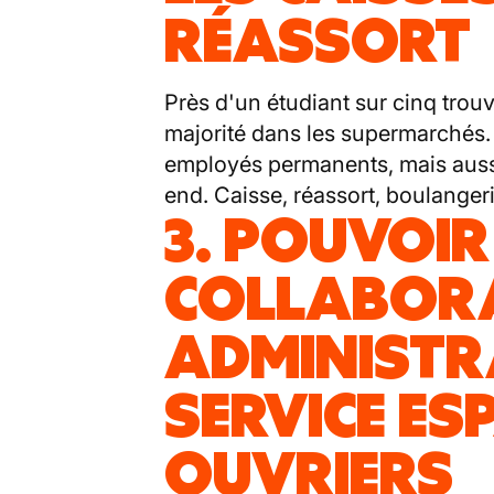
RÉASSORT
Près d'un étudiant sur cinq trouv
majorité dans les supermarchés
employés permanents, mais auss
end. Caisse, réassort, boulangerie
3. POUVOIR 
COLLABOR
ADMINISTRA
SERVICE ES
OUVRIERS