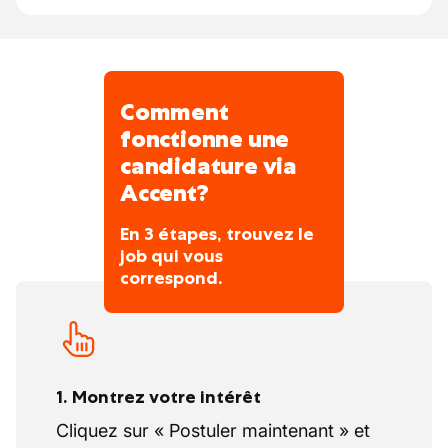
pour mener à bien les missions confiées
Travailler en équipe et communiquer
dans l'intérêt des clients.
efficacement avec les autres corps de
métier présents sur le chantier
Respecter scrupuleusement les
Comment
consignes de sécurité, les normes de
fonctionne une
qualité et l’environnement
candidature via
Accent?
En 3 étapes, trouvez le
job qui vous
correspond.
1. Montrez votre intérêt
Cliquez sur « Postuler maintenant » et