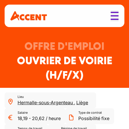
OFFRE D'EMPLOI
OUVRIER DE VOIRIE
(H/F/X)
Lieu
Hermalle-sous-Argenteau
,
Liège
Salaire
Type de contrat
18,19
-
20,62
/
heure
Possibilité fixe
Temps de travail
Régime de travail