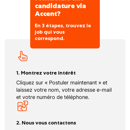
vos compétences.
candidature via
• Un matching précis entre votre profil et
Accent?
l’entreprise qui vous correspond.
• Un accompagnement avant, pendant et
En 3 étapes, trouvez le
après chaque entretien, pour vous préparer
job qui vous
et vous rassurer à chaque étape.
correspond.
• Un suivi continu après votre prise de
poste, afin d’assurer votre épanouissement
dans l’entreprise.
Intéressé(e) ?
1. Montrez votre intérêt
Contactez-nous au 071 69 89 42 et venez
Cliquez sur « Postuler maintenant » et
rencontrer deux job coach qui pensent que
laissez votre nom, votre adresse e-mail
le meilleur entretien commence par un bon
et votre numéro de téléphone.
café ! (Et si vous préférez le thé ou un bon
verre d’eau, on s’adapte volontiers !)
2. Nous vous contactons