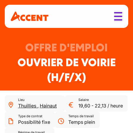
OFFRE D'EMPLOI
OUVRIER DE VOIRIE
(H/F/X)
Lieu
Salaire
Thuillies
,
Hainaut
19,60
-
22,13
/
heure
Type de contrat
Temps de travail
Possibilité fixe
Temps plein
Régime de travail