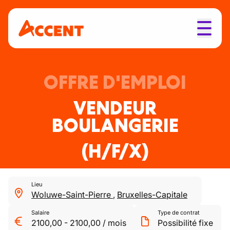
OFFRE D'EMPLOI
VENDEUR
BOULANGERIE
(H/F/X)
Lieu
Woluwe-Saint-Pierre
,
Bruxelles-Capitale
Salaire
Type de contrat
2100,00
-
2100,00
/
mois
Possibilité fixe