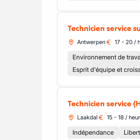
Technicien service su
Antwerpen
17
-
20
/
Environnement de trava
Esprit d'équipe et croi
Technicien service
(
Laakdal
15
-
18
/
heu
Indépendance
Liber