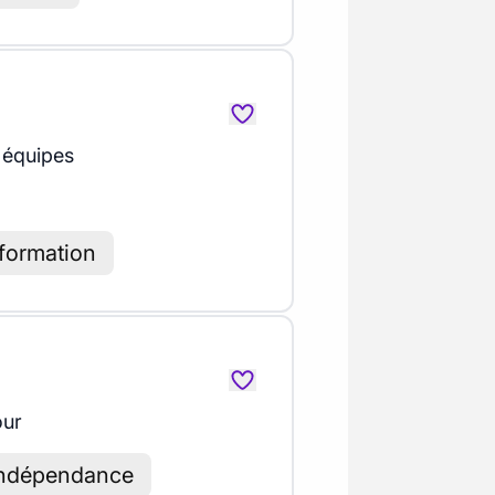
 équipes
 formation
our
 indépendance