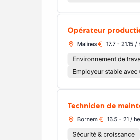
Opérateur product
Malines
17.7
-
21.15
/
Environnement de travai
Employeur stable avec 
Technicien de mai
Bornem
16.5
-
21
/
he
Sécurité & croissance