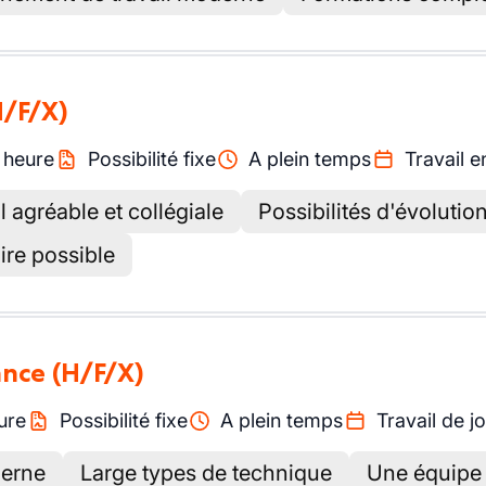
H/F/X)
/
heure
Possibilité fixe
A plein temps
Travail e
 agréable et collégiale
Possibilités d'évolutio
re possible
ance
(H/F/X)
ure
Possibilité fixe
A plein temps
Travail de j
erne
Large types de technique
Une équipe 