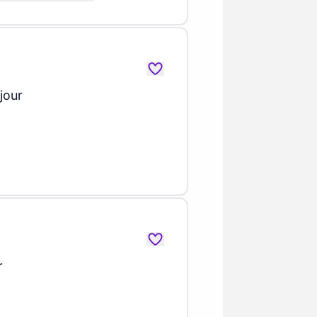
 jour
r