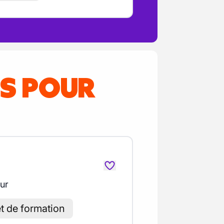
ES POUR
our
et de formation