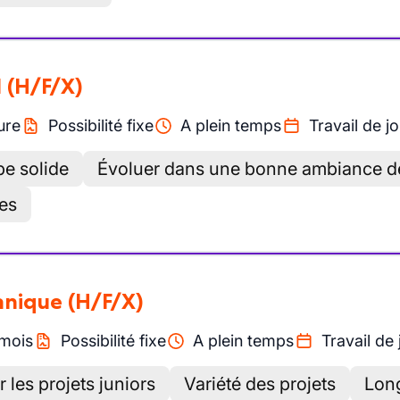
l
(H/F/X)
ure
Possibilité fixe
A plein temps
Travail de jo
pe solide
Évoluer dans une bonne ambiance de
es
canique
(H/F/X)
mois
Possibilité fixe
A plein temps
Travail de 
 les projets juniors
Variété des projets
Lon