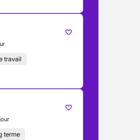
ur
 travail
jour
g terme