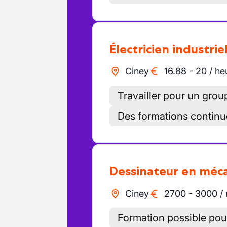
Électricien industrie
Ciney
16.88
-
20
/
he
Travailler pour un grou
Des formations continu
Dessinateur en mé
Ciney
2700
-
3000
/
Formation possible pour