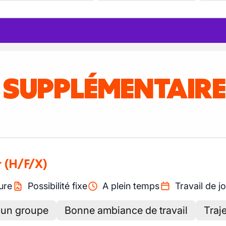
S SUPPLÉMENTAIR
r
(H/F/X)
ure
Possibilité fixe
A plein temps
Travail de j
 d'un groupe
Bonne ambiance de travail
Traj