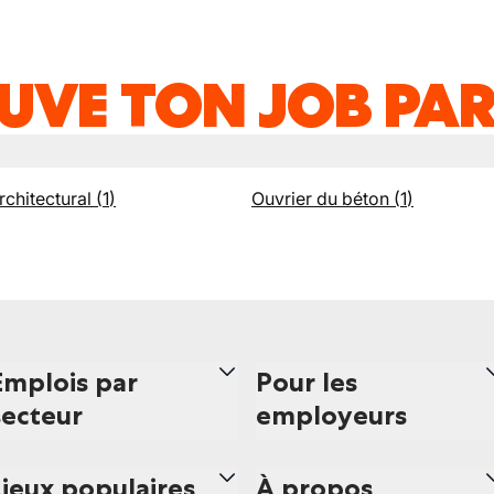
UVE TON JOB PAR
rchitectural
(
1
)
Ouvrier du béton
(
1
)
Emplois par
Pour les
secteur
employeurs
Lieux populaires
À propos