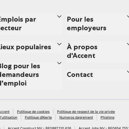
Emplois par
Pour les
secteur
employeurs
Lieux populaires
À propos
d'Accent
Blog pour les
demandeurs
Contact
d'emploi
Accent
Politique de cookies
Politique de respect de la vie privée
'utilisation
Politique d’Alerte
Numeros dagrement
Phishing
6
Accent Construct NV - BE0887.120.626
Accent Jobs NV - BE0654.755.