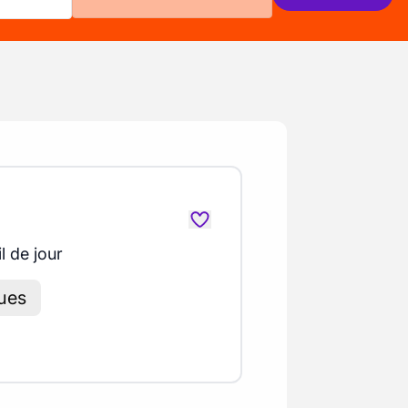
l de jour
ques