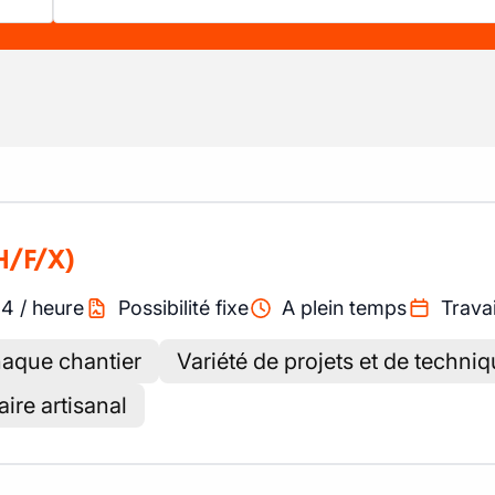
H/F/X)
94
/
heure
Possibilité fixe
A plein temps
Travai
haque chantier
Variété de projets et de techni
aire artisanal