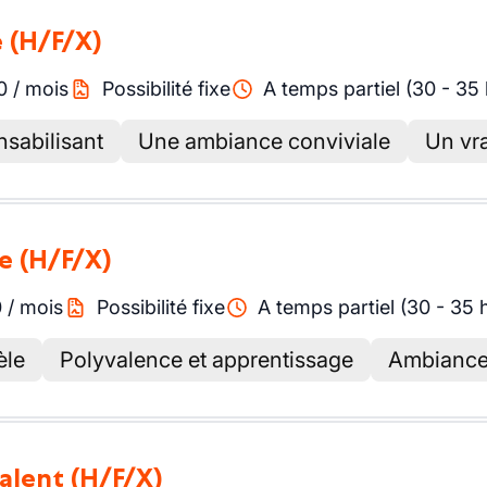
e
(H/F/X)
0
/
mois
Possibilité fixe
A temps partiel (30 - 35
nsabilisant
Une ambiance conviviale
Un vra
ge
(H/F/X)
0
/
mois
Possibilité fixe
A temps partiel (30 - 35 
èle
Polyvalence et apprentissage
Ambiance 
valent
(H/F/X)