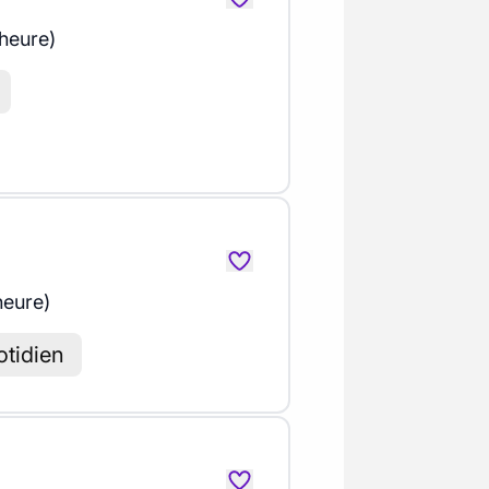
 heure)
heure)
otidien