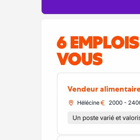
6 EMPLOI
VOUS
Vendeur alimentair
Hélécine
2000
-
240
Un poste varié et valori