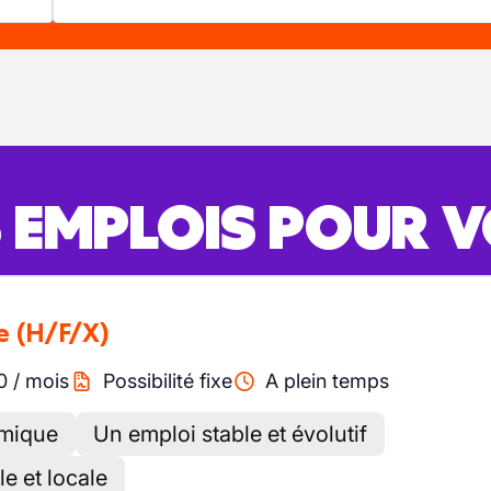
S EMPLOIS POUR 
e
(H/F/X)
0
/
mois
Possibilité fixe
A plein temps
amique
Un emploi stable et évolutif
e et locale