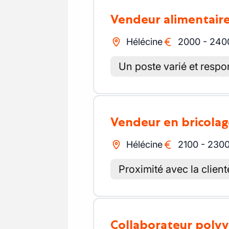
Vendeur alimentair
Hélécine
2000
-
240
Un poste varié et respo
Vendeur en bricola
Hélécine
2100
-
230
Proximité avec la client
Collaborateur poly