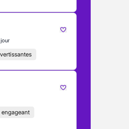
 jour
ivertissantes
et engageant