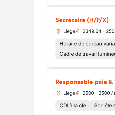
Secrétaire
(H/F/X)
Liège
2349.64
-
250
Horaire de bureau varia
Cadre de travail lumine
Responsable paie &
Liège
2500
-
3500
/
CDI à la clé
Société 