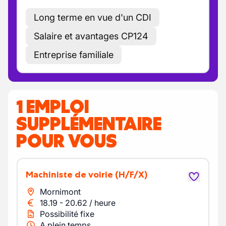
Long terme en vue d'un CDI
Salaire et avantages CP124
Entreprise familiale
1 EMPLOI
SUPPLÉMENTAIRE
POUR VOUS
Machiniste de voirie
(H/F/X)
Mornimont
18.19
-
20.62
/
heure
Possibilité fixe
A plein temps