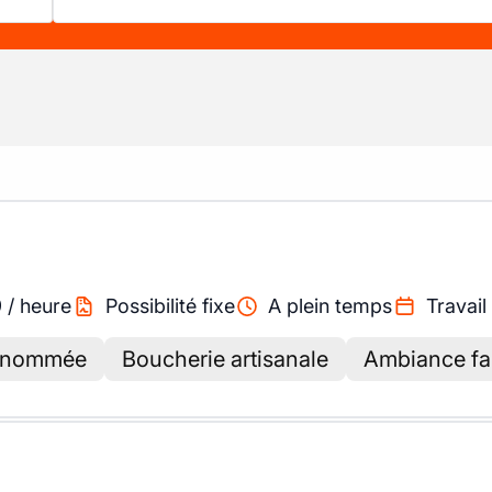
9
/
heure
Possibilité fixe
A plein temps
Travail
renommée
Boucherie artisanale
Ambiance fam