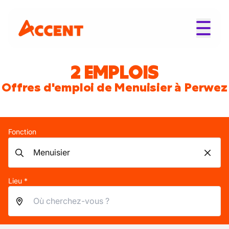
2 EMPLOIS
Offres d'emploi de Menuisier à Perwez
Fonction
Lieu *