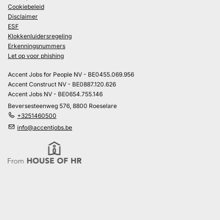
Cookiebeleid
Disclaimer
ESF
Klokkenluidersregeling
Erkenningsnummers
Let op voor phishing
Accent Jobs for People NV - BE0455.069.956
Accent Construct NV - BE0887.120.626
Accent Jobs NV - BE0654.755.146
Beversesteenweg 576, 8800 Roeselare
+3251460500
info@accentjobs.be