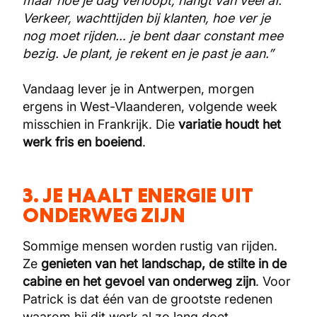
maar hoe je dag verloopt, hangt van veel af.
Verkeer, wachttijden bij klanten, hoe ver je
nog moet rijden… je bent daar constant mee
bezig. Je plant, je rekent en je past je aan.”
Vandaag lever je in Antwerpen, morgen
ergens in West-Vlaanderen, volgende week
misschien in Frankrijk. Die
variatie houdt het
werk fris en boeiend
.
3. JE HAALT ENERGIE UIT
ONDERWEG ZIJN
Sommige mensen worden rustig van rijden.
Ze
genieten van het landschap, de stilte in de
cabine en het gevoel van onderweg zijn
. Voor
Patrick is dat één van de grootste redenen
waarom hij dit werk al zo lang doet.