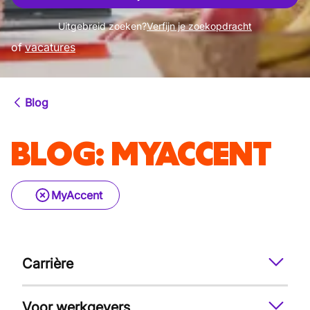
Uitgebreid zoeken?
Verfijn je zoekopdracht
of
vacatures
Blog
BLOG
:
MYACCENT
MyAccent
Carrière
Voor werkgevers