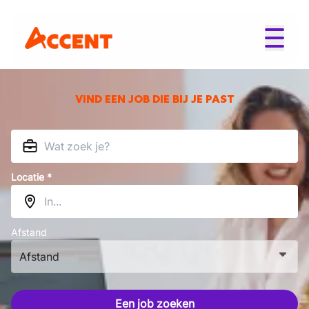
VIND EEN JOB DIE BIJ JE PAST
Locatie *
Afstand
Afstand
Een job zoeken