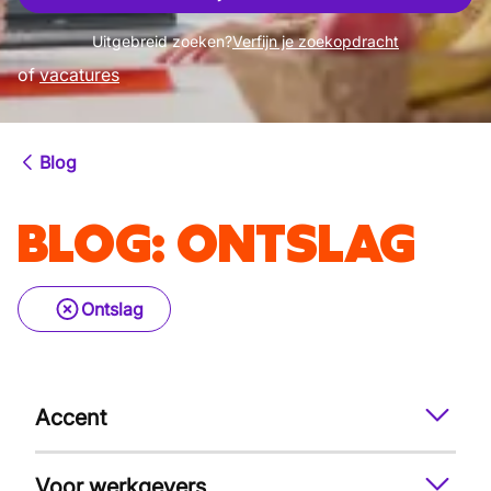
Uitgebreid zoeken?
Verfijn je zoekopdracht
of
vacatures
Blog
BLOG
:
ONTSLAG
Ontslag
Accent
Voor werkgevers