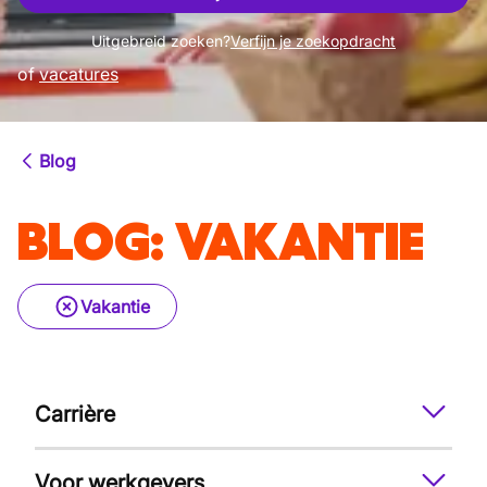
Uitgebreid zoeken?
Verfijn je zoekopdracht
of
vacatures
Blog
BLOG
:
VAKANTIE
Vakantie
Carrière
Voor werkgevers