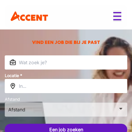
VIND EEN JOB DIE BIJ JE PAST
Locatie *
Afstand
Afstand
Een job zoeken