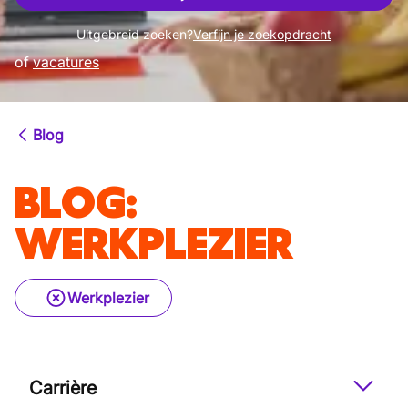
Uitgebreid zoeken?
Verfijn je zoekopdracht
of
vacatures
Blog
BLOG
:
WERKPLEZIER
Werkplezier
Carrière