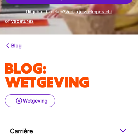
Uitgebreid zoeken?
Verfijn je zoekopdracht
of
vacatures
Blog
BLOG
:
WETGEVING
Wetgeving
Carrière