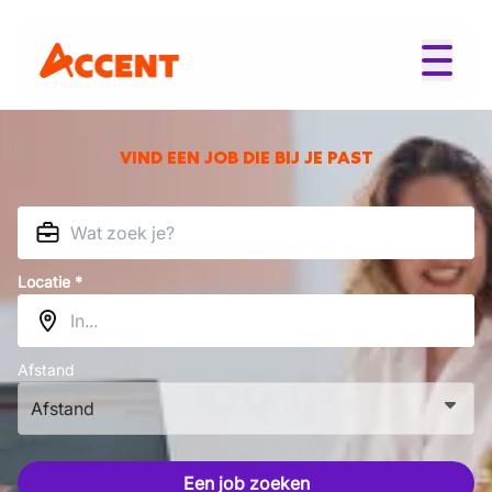
VIND EEN JOB DIE BIJ JE PAST
Locatie *
Afstand
Afstand
Een job zoeken