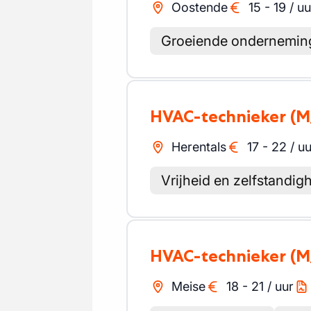
Oostende
15
-
19
/
uu
Groeiende ondernemin
HVAC-technieker
(M
Herentals
17
-
22
/
uu
Vrijheid en zelfstandig
HVAC-technieker
(M
Meise
18
-
21
/
uur