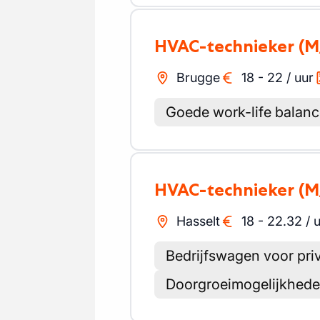
HVAC-technieker
(M
Brugge
18
-
22
/
uur
Goede work-life balan
HVAC-technieker
(M
Hasselt
18
-
22.32
/
u
Bedrijfswagen voor pri
Doorgroeimogelijkhed