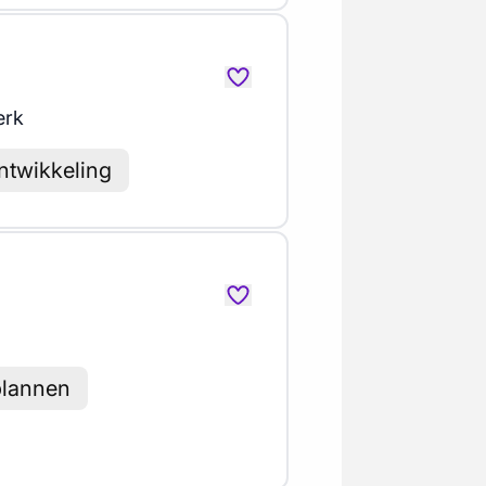
erk
ntwikkeling
 plannen