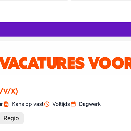
 VACATURES VOO
/V/X)
ur
Kans op vast
Voltijds
Dagwerk
Regio