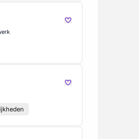
erk
ijkheden