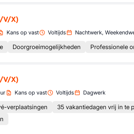
/V/X)
Kans op vast
Voltijds
Nachtwerk, Weekendw
ce
Doorgroeimogelijkheden
Professionele o
/V/X)
ur
Kans op vast
Voltijds
Dagwerk
vé-verplaatsingen
35 vakantiedagen vrij in te
en