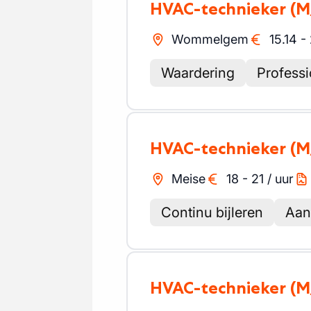
HVAC-technieker
(M
Wommelgem
15.14
-
Waardering
Professi
HVAC-technieker
(M
Meise
18
-
21
/
uur
Continu bijleren
Aan
HVAC-technieker
(M