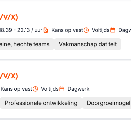
/V/X)
18.39
-
22.13
/
uur
Kans op vast
Voltijds
Dagw
eine, hechte teams
Vakmanschap dat telt
/V/X)
Kans op vast
Voltijds
Dagwerk
Professionele ontwikkeling
Doorgroeimogel