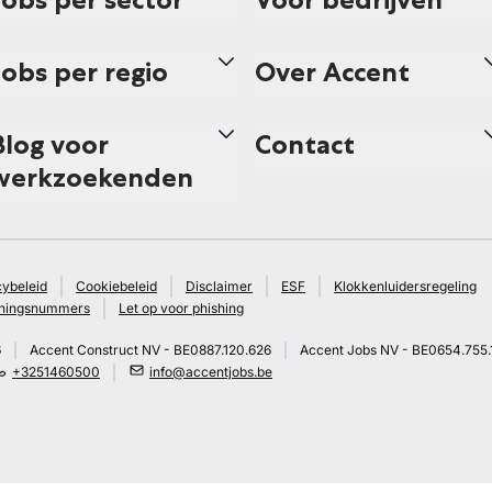
Jobs per regio
Over Accent
Blog voor
Contact
werkzoekenden
cybeleid
Cookiebeleid
Disclaimer
ESF
Klokkenluidersregeling
ningsnummers
Let op voor phishing
6
Accent Construct NV - BE0887.120.626
Accent Jobs NV - BE0654.755.
+3251460500
info@accentjobs.be