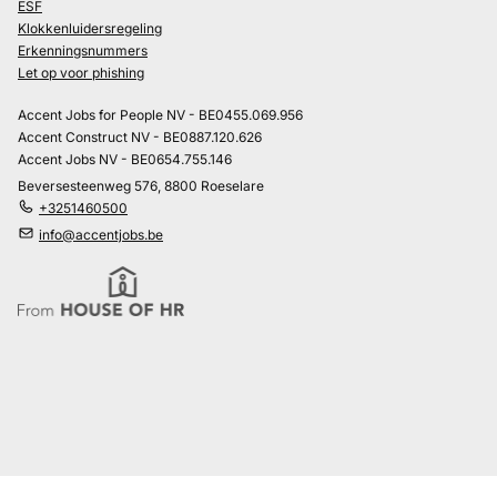
ESF
Klokkenluidersregeling
Erkenningsnummers
Let op voor phishing
Accent Jobs for People NV - BE0455.069.956
Accent Construct NV - BE0887.120.626
Accent Jobs NV - BE0654.755.146
Beversesteenweg 576, 8800 Roeselare
+3251460500
info@accentjobs.be