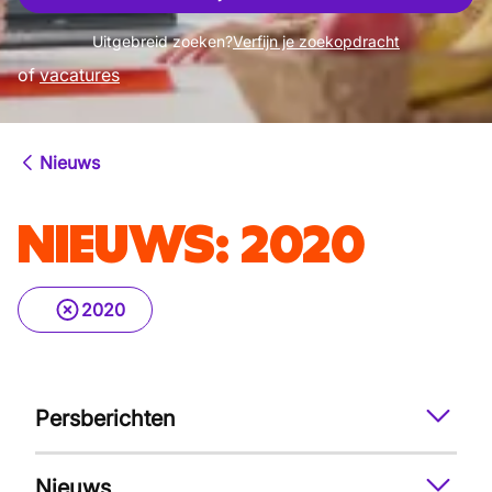
Uitgebreid zoeken?
Verfijn je zoekopdracht
of
vacatures
Nieuws
NIEUWS
:
2020
2020
Persberichten
Nieuws