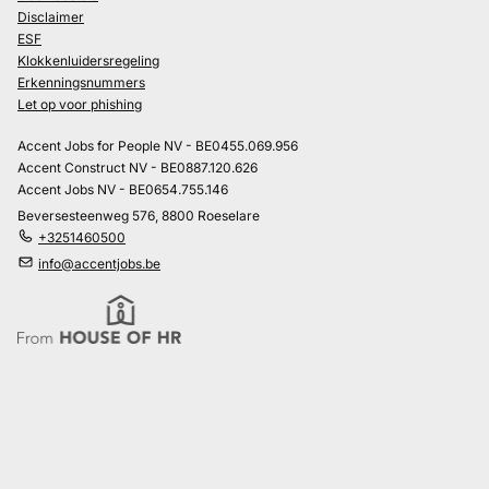
Disclaimer
ESF
Klokkenluidersregeling
Erkenningsnummers
Let op voor phishing
Accent Jobs for People NV - BE0455.069.956
Accent Construct NV - BE0887.120.626
Accent Jobs NV - BE0654.755.146
Beversesteenweg 576, 8800 Roeselare
+3251460500
info@accentjobs.be