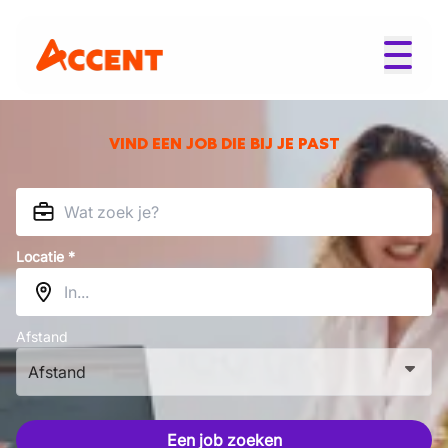
VIND EEN JOB DIE BIJ JE PAST
Locatie *
Afstand
Afstand
Een job zoeken