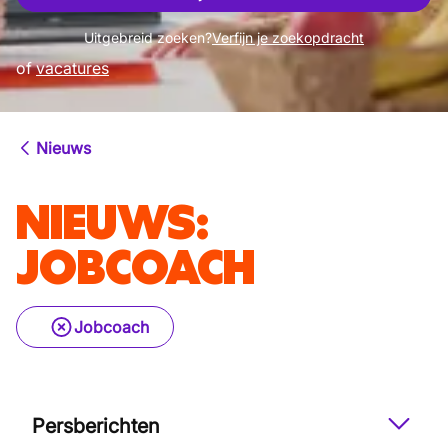
Uitgebreid zoeken?
Verfijn je zoekopdracht
of
vacatures
Nieuws
NIEUWS
:
JOBCOACH
Jobcoach
Persberichten