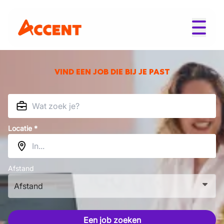
VIND EEN JOB DIE BIJ JE PAST
Locatie *
Afstand
Afstand
Een job zoeken