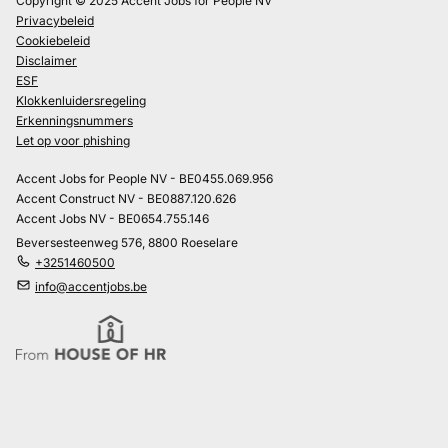
Copyright © 2025 Accent Jobs for People NV
Privacybeleid
Cookiebeleid
Disclaimer
ESF
Klokkenluidersregeling
Erkenningsnummers
Let op voor phishing
Accent Jobs for People NV - BE0455.069.956
Accent Construct NV - BE0887.120.626
Accent Jobs NV - BE0654.755.146
Beversesteenweg 576, 8800 Roeselare
+3251460500
info@accentjobs.be