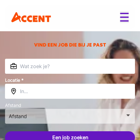
VIND EEN JOB DIE BIJ JE PAST
Locatie *
Afstand
Afstand
Een job zoeken