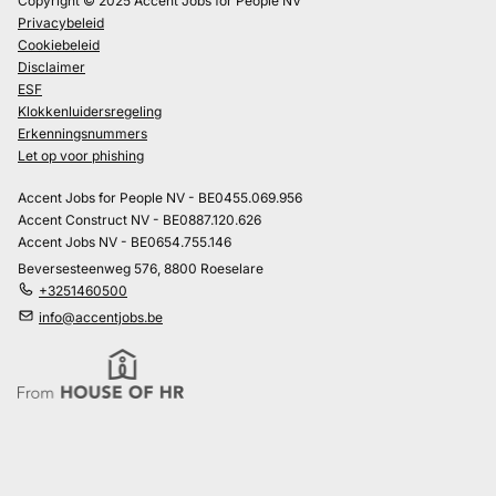
Copyright © 2025 Accent Jobs for People NV
Privacybeleid
Cookiebeleid
Disclaimer
ESF
Klokkenluidersregeling
Erkenningsnummers
Let op voor phishing
Accent Jobs for People NV - BE0455.069.956
Accent Construct NV - BE0887.120.626
Accent Jobs NV - BE0654.755.146
Beversesteenweg 576, 8800 Roeselare
+3251460500
info@accentjobs.be