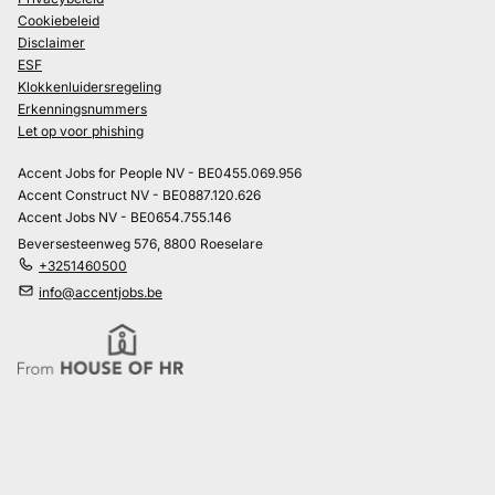
Cookiebeleid
Disclaimer
ESF
Klokkenluidersregeling
Erkenningsnummers
Let op voor phishing
Accent Jobs for People NV - BE0455.069.956
Accent Construct NV - BE0887.120.626
Accent Jobs NV - BE0654.755.146
Beversesteenweg 576, 8800 Roeselare
+3251460500
info@accentjobs.be