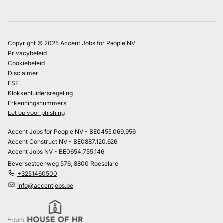
Copyright © 2025 Accent Jobs for People NV
Privacybeleid
Cookiebeleid
Disclaimer
ESF
Klokkenluidersregeling
Erkenningsnummers
Let op voor phishing
Accent Jobs for People NV - BE0455.069.956
Accent Construct NV - BE0887.120.626
Accent Jobs NV - BE0654.755.146
Beversesteenweg 576, 8800 Roeselare
+3251460500
info@accentjobs.be