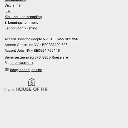
Disclaimer
ESF
Klokkenluidersregeling
Erkenningsnummers
Let op voor phishing
Accent Jobs for People NV - BE0455.069.956
Accent Construct NV - BE0887.120.626
Accent Jobs NV - BE0654.755.146
Beversesteenweg 576, 8800 Roeselare
+3251460500
info@accentjobs.be