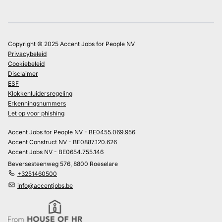
Copyright © 2025 Accent Jobs for People NV
Privacybeleid
Cookiebeleid
Disclaimer
ESF
Klokkenluidersregeling
Erkenningsnummers
Let op voor phishing
Accent Jobs for People NV - BE0455.069.956
Accent Construct NV - BE0887.120.626
Accent Jobs NV - BE0654.755.146
Beversesteenweg 576, 8800 Roeselare
+3251460500
info@accentjobs.be