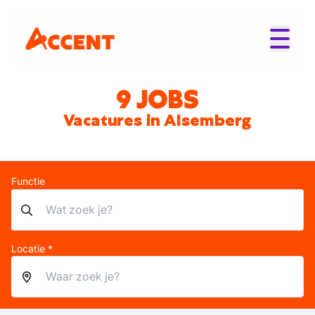
9 JOBS
Vacatures in Alsemberg
Functie
Locatie *