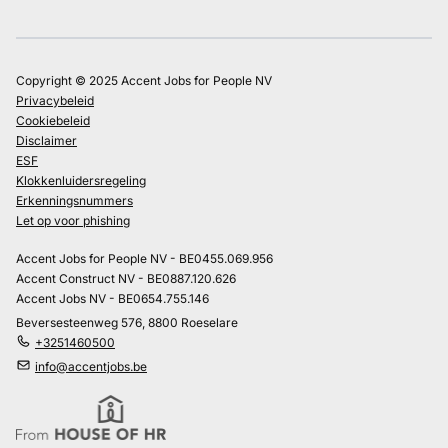
Copyright © 2025 Accent Jobs for People NV
Privacybeleid
Cookiebeleid
Disclaimer
ESF
Klokkenluidersregeling
Erkenningsnummers
Let op voor phishing
Accent Jobs for People NV - BE0455.069.956
Accent Construct NV - BE0887.120.626
Accent Jobs NV - BE0654.755.146
Beversesteenweg 576, 8800 Roeselare
+3251460500
info@accentjobs.be