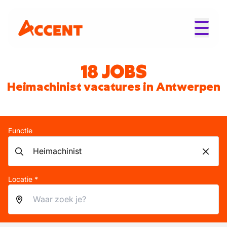
18 JOBS
Heimachinist vacatures in Antwerpen
Functie
Locatie *