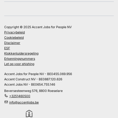
Copyright © 2025 Accent Jobs for People NV
Privacybeleid
Cookiebeleid
Disclaimer
ESF
Klokkenluidersregeling
Erkenningsnummers
Let op voor phishing
Accent Jobs for People NV - BE0455.069.956
Accent Construct NV - BE0887.120.626
Accent Jobs NV - BE0654.755.146
Beversesteenweg 576, 8800 Roeselare
+3251460500
info@accentjobs.be