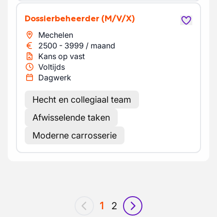
Dossierbeheerder
(M/V/X)
Mechelen
2500
-
3999
/
maand
Kans op vast
Voltijds
Dagwerk
Hecht en collegiaal team
Afwisselende taken
Moderne carrosserie
1
2
vorig
volgende