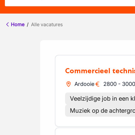
Home
/
Alle vacatures
Commercieel techn
Ardooie
2800
-
300
Veelzijdige job in een k
Muziek op de achtergr