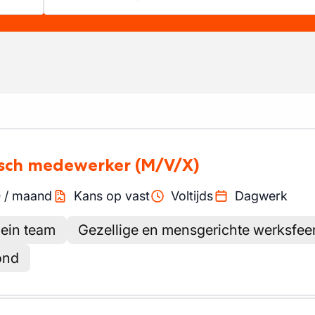
isch medewerker
(M/V/X)
0
/
maand
Kans op vast
Voltijds
Dagwerk
lein team
Gezellige en mensgerichte werksfee
ond