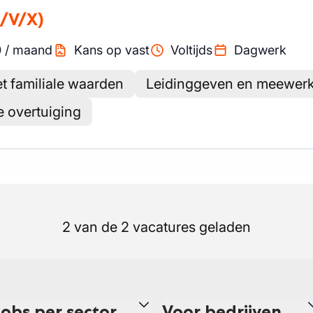
/V/X)
0
/
maand
Kans op vast
Voltijds
Dagwerk
et familiale waarden
Leidinggeven en meewer
 overtuiging
2 van de 2 vacatures geladen
Jobs per sector
Voor bedrijven