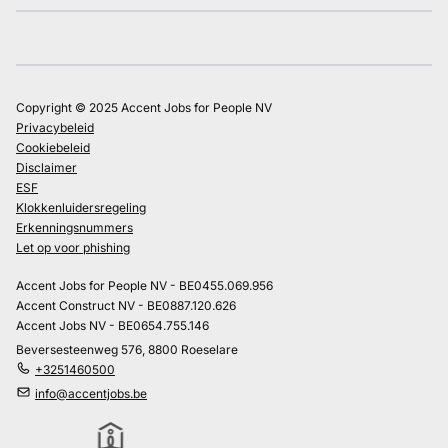
Copyright © 2025 Accent Jobs for People NV
Privacybeleid
Cookiebeleid
Disclaimer
ESF
Klokkenluidersregeling
Erkenningsnummers
Let op voor phishing
Accent Jobs for People NV - BE0455.069.956
Accent Construct NV - BE0887.120.626
Accent Jobs NV - BE0654.755.146
Beversesteenweg 576, 8800 Roeselare
+3251460500
info@accentjobs.be