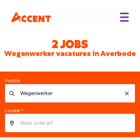
2 JOBS
Wegenwerker vacatures in Averbode
Functie
Locatie *