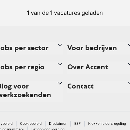
1 van de 1 vacatures geladen
Jobs per sector
Voor bedrijven
Jobs per regio
Over Accent
Blog voor
Contact
werkzoekenden
cybeleid
Cookiebeleid
Disclaimer
ESF
Klokkenluidersregeling
ningsnummers
Let op voor phishing