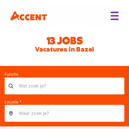
13 JOBS
Vacatures in Bazel
Functie
Locatie *