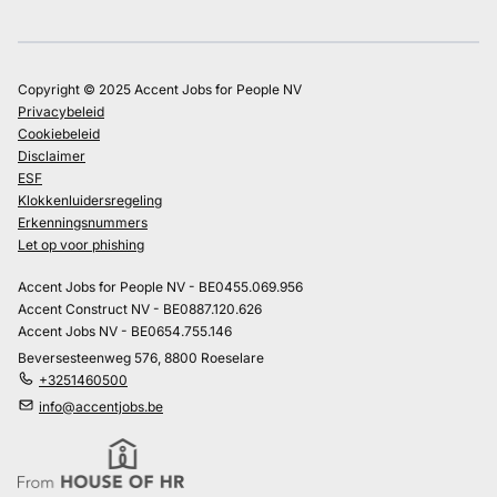
Copyright © 2025 Accent Jobs for People NV
Privacybeleid
Cookiebeleid
Disclaimer
ESF
Klokkenluidersregeling
Erkenningsnummers
Let op voor phishing
Accent Jobs for People NV - BE0455.069.956
Accent Construct NV - BE0887.120.626
Accent Jobs NV - BE0654.755.146
Beversesteenweg 576, 8800 Roeselare
+3251460500
info@accentjobs.be