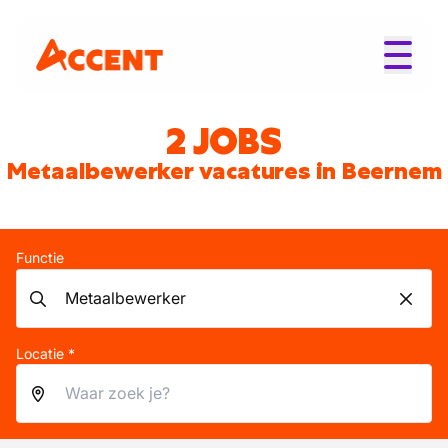
2 JOBS
Metaalbewerker vacatures in Beernem
Functie
Locatie *