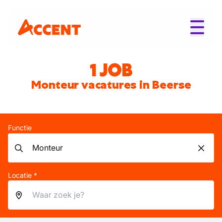
1 JOB
Monteur vacatures in Beerse
Functie
Locatie *