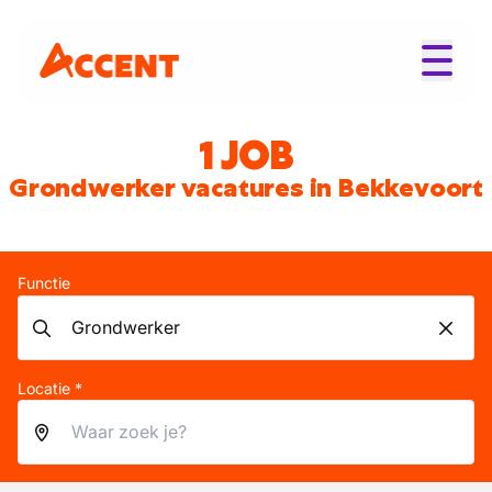
1 JOB
Grondwerker vacatures in Bekkevoort
Functie
Locatie *