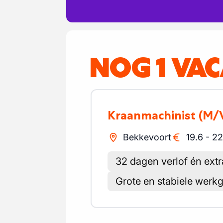
NOG 1 VA
Kraanmachinist
(M/
Bekkevoort
19.6
-
22
32 dagen verlof én ext
Grote en stabiele werk