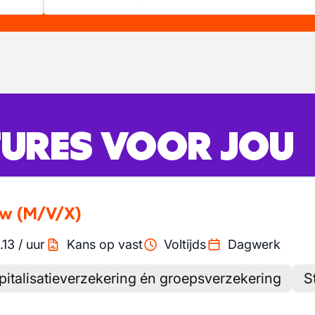
URES VOOR JOU
uw
(M/V/X)
.13
/
uur
Kans op vast
Voltijds
Dagwerk
italisatieverzekering én groepsverzekering
S