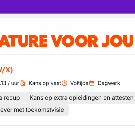
CATURE VOOR JOU
V/X)
.13
/
uur
Kans op vast
Voltijds
Dagwerk
ra recup
Kans op extra opleidingen en attesten
gever met toekomstvisie