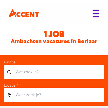
1 JOB
Ambachten vacatures in Berlaar
Functie
Locatie *