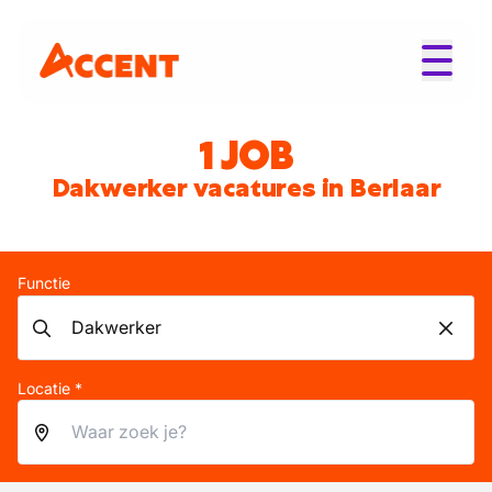
1 JOB
Dakwerker vacatures in Berlaar
Functie
Locatie *