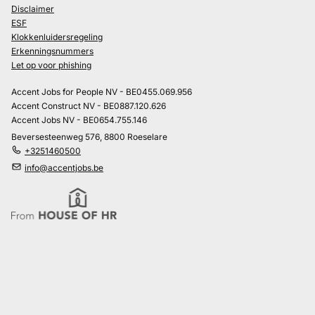
Disclaimer
ESF
Klokkenluidersregeling
Erkenningsnummers
Let op voor phishing
Accent Jobs for People NV - BE0455.069.956
Accent Construct NV - BE0887.120.626
Accent Jobs NV - BE0654.755.146
Beversesteenweg 576, 8800 Roeselare
+3251460500
info@accentjobs.be