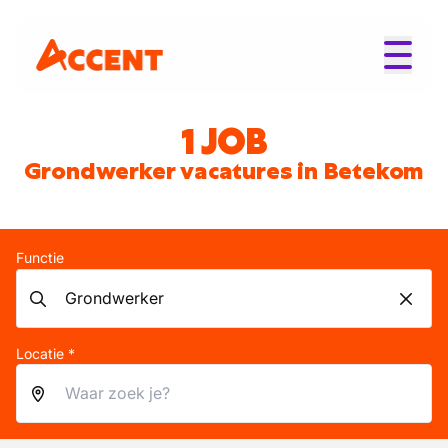
1 JOB
Grondwerker vacatures in Betekom
Functie
Locatie *