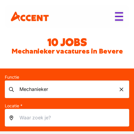
10 JOBS
Mechanieker vacatures in Bevere
Functie
Locatie *