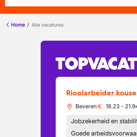
Home
/
Alle vacatures
TOPVACAT
Rioolarbeider kous
Beveren
18.23
-
21.9
Jobzekerheid en stabilit
Goede arbeidsvoorwaar