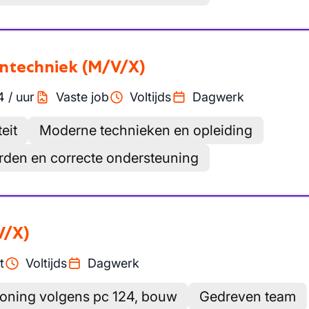
entechniek
(M/V/X)
4
/
uur
Vaste job
Voltijds
Dagwerk
eit
Moderne technieken en opleiding
den en correcte ondersteuning
V/X)
t
Voltijds
Dagwerk
loning volgens pc 124, bouw
Gedreven team