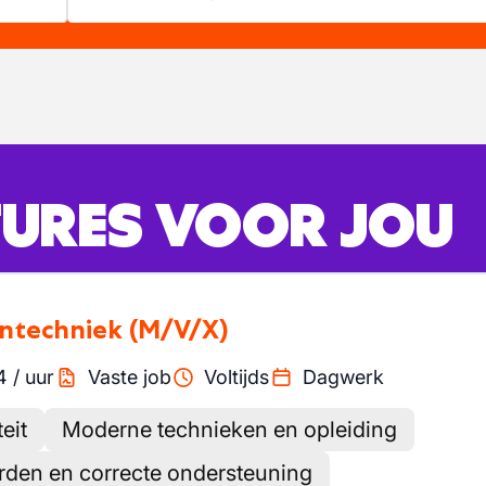
URES VOOR JOU
entechniek
(M/V/X)
4
/
uur
Vaste job
Voltijds
Dagwerk
eit
Moderne technieken en opleiding
den en correcte ondersteuning