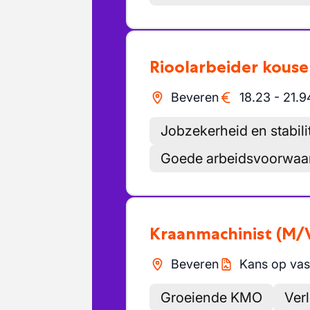
Rioolarbeider kous
Beveren
18.23
-
21.9
Jobzekerheid en stabilit
Goede arbeidsvoorwaar
Kraanmachinist
(M/
Beveren
Kans op vas
Groeiende KMO
Ver