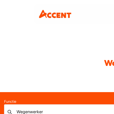
We
Functie