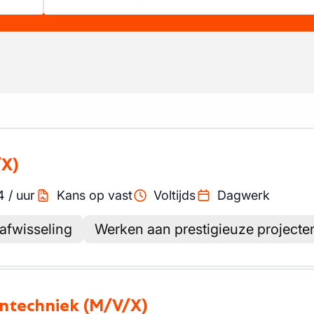
/X)
4
/
uur
Kans op vast
Voltijds
Dagwerk
 afwisseling
Werken aan prestigieuze projecte
entechniek
(M/V/X)