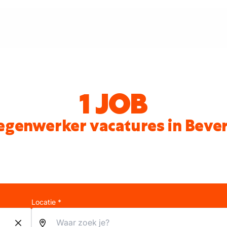
1 JOB
genwerker vacatures in Beve
Locatie *