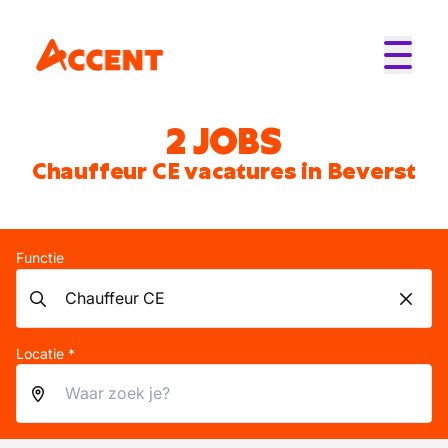
2 JOBS
Chauffeur CE vacatures in Beverst
Functie
Locatie *