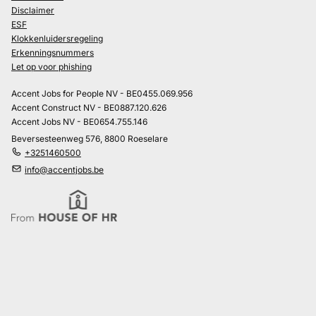
Disclaimer
ESF
Klokkenluidersregeling
Erkenningsnummers
Let op voor phishing
Accent Jobs for People NV - BE0455.069.956
Accent Construct NV - BE0887.120.626
Accent Jobs NV - BE0654.755.146
Beversesteenweg 576, 8800 Roeselare
+3251460500
info@accentjobs.be